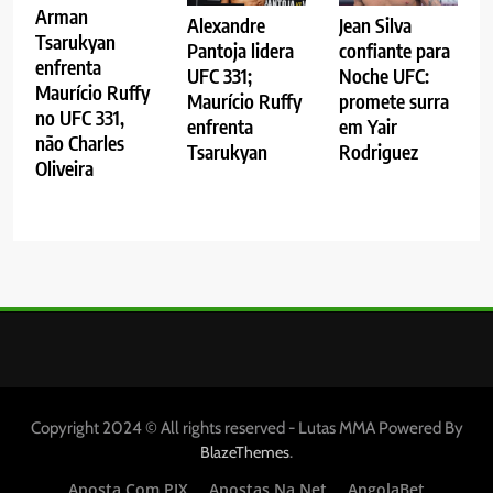
Arman
Alexandre
Jean Silva
Tsarukyan
Pantoja lidera
confiante para
enfrenta
UFC 331;
Noche UFC:
Maurício Ruffy
Maurício Ruffy
promete surra
no UFC 331,
enfrenta
em Yair
não Charles
Tsarukyan
Rodriguez
Oliveira
Copyright 2024 © All rights reserved - Lutas MMA Powered By
.
BlazeThemes
Aposta Com PIX
Apostas Na Net
AngolaBet