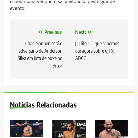
esperar para ver quem sairá vitorioso deste grande
evento.
Navegação
Previous:
Next:
de
Chael Sonnen será o
Jiu Jitsu: O que sabemos
adversário de Anderson
até agora sobre CJI X
Post
Silva em luta de boxe no
ADCC
Brasil
Notícias Relacionadas