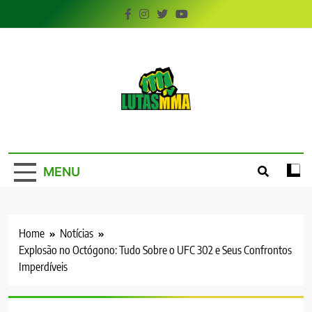
Skip
to
content
LutasMMA
Seu Site de Combate!
MENU
Home
Notícias
Explosão no Octógono: Tudo Sobre o UFC 302 e Seus Confrontos
Imperdíveis