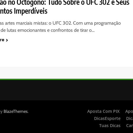
ão no Octógono: Tudo Sobre o UFC 302 e Seus
ntos Imperdíveis
s artes marciais mistas: o UFC 302. Com uma programação
de lutas emocionantes e confrontos de tirar o…
re
By
.
Aposta Com PIX
Apo
BlazeThemes
DicasEsporte
Dic
Tuas Dicas
Ca