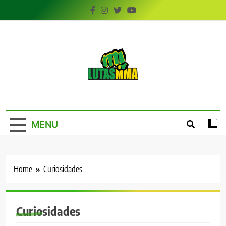
Skip
to
content
LutasMMA
Seu Site de Combate!
MENU
Home
Curiosidades
Curiosidades