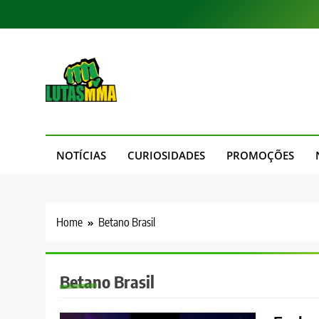
Skip
to
content
LutasMMA
Seu Site de Combate!
NOTÍCIAS
CURIOSIDADES
PROMOÇÕES
Home
Betano Brasil
Betano Brasil