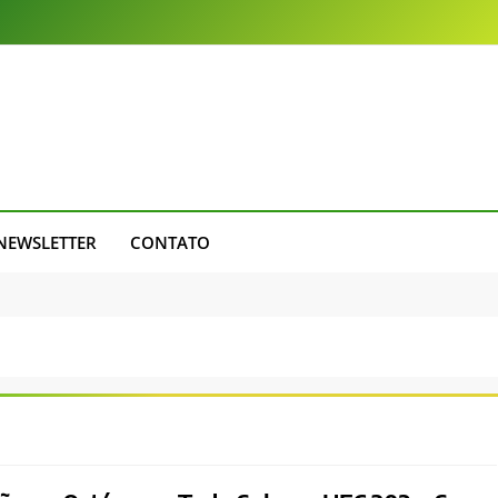
NEWSLETTER
CONTATO