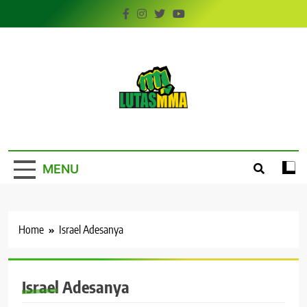
Skip
to
content
LutasMMA
Seu Site de Combate!
MENU
Home
Israel Adesanya
Israel Adesanya