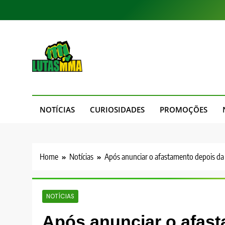
Skip
to
content
LutasMMA
Seu Site de Combate!
NOTÍCIAS
CURIOSIDADES
PROMOÇÕES
Home
Notícias
Após anunciar o afastamento depois da 
NOTÍCIAS
Após anunciar o afast