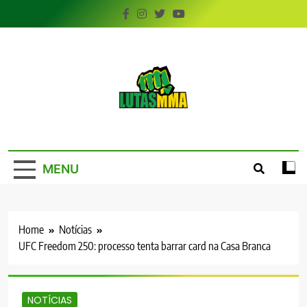
Skip
to
content
LutasMMA
Seu Site de Combate!
MENU
Home
Notícias
UFC Freedom 250: processo tenta barrar card na Casa Branca
NOTÍCIAS