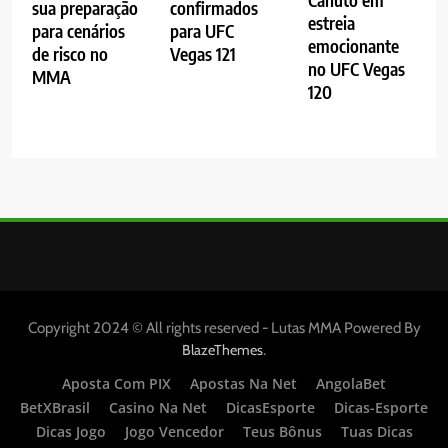
Canuto em
sua preparação
confirmados
estreia
para cenários
para UFC
emocionante
de risco no
Vegas 121
no UFC Vegas
MMA
120
Copyright 2024 © All rights reserved - Lutas MMA Powered By
.
BlazeThemes
Aposta Com PIX
Apostas Na Net
AngolaBet
BetXBrasil
Casino Na Net
DicasEsporte
Dicas-Esporte
Dicas Jogo
Jogo Vencedor
Teus Bônus
Tuas Dicas