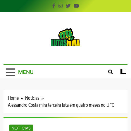
Skip
to
content
LutasMMA
Seu Site de Combate!
MENU
Home
Notícias
Alessandro Costa mira terceira luta em quatro meses no UFC
NOTÍCIAS