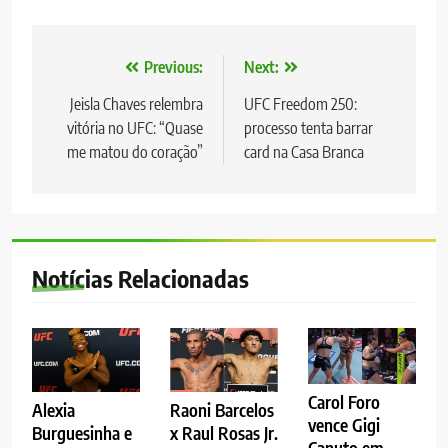
Navegação
Previous:
Next:
de
Jeisla Chaves relembra
UFC Freedom 250:
vitória no UFC: “Quase
processo tenta barrar
Post
me matou do coração”
card na Casa Branca
Notícias Relacionadas
Carol Foro
Alexia
Raoni Barcelos
vence Gigi
Burguesinha e
x Raul Rosas Jr.