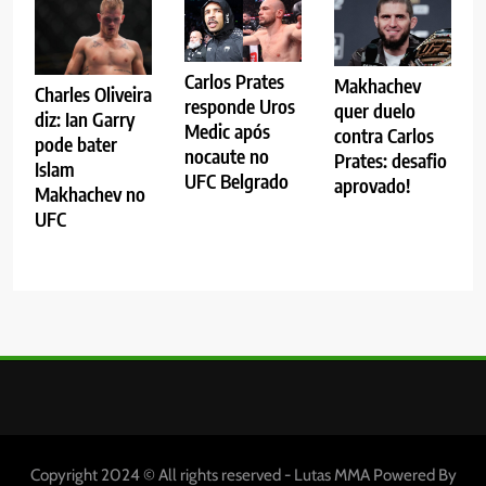
Carlos Prates
Makhachev
Charles Oliveira
responde Uros
quer duelo
diz: Ian Garry
Medic após
contra Carlos
pode bater
nocaute no
Prates: desafio
Islam
UFC Belgrado
aprovado!
Makhachev no
UFC
Copyright 2024 © All rights reserved - Lutas MMA Powered By