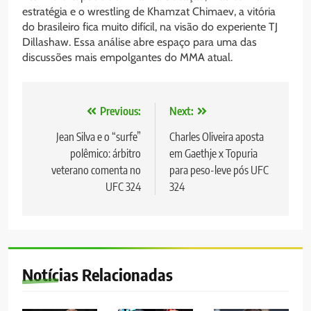
estratégia e o wrestling de Khamzat Chimaev, a vitória
do brasileiro fica muito difícil, na visão do experiente TJ
Dillashaw. Essa análise abre espaço para uma das
discussões mais empolgantes do MMA atual.
Navegação
Previous:
Next:
de
Jean Silva e o “surfe”
Charles Oliveira aposta
polêmico: árbitro
em Gaethje x Topuria
Post
veterano comenta no
para peso-leve pós UFC
UFC 324
324
Notícias Relacionadas