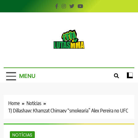
Skip
to
content
LutasMMA
Seu Site de Combate!
MENU
Home
Notícias
TJ Dillashaw: Khamzat Chimaev “smokearia” Alex Pereira no UFC
NOTÍCIAS