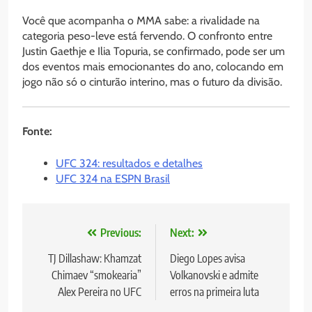
Você que acompanha o MMA sabe: a rivalidade na
categoria peso-leve está fervendo. O confronto entre
Justin Gaethje e Ilia Topuria, se confirmado, pode ser um
dos eventos mais emocionantes do ano, colocando em
jogo não só o cinturão interino, mas o futuro da divisão.
Fonte:
UFC 324: resultados e detalhes
UFC 324 na ESPN Brasil
Navegação
Previous:
Next:
de
TJ Dillashaw: Khamzat
Diego Lopes avisa
Chimaev “smokearia”
Volkanovski e admite
Post
Alex Pereira no UFC
erros na primeira luta