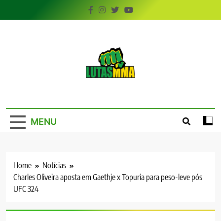
Skip
to
content
LutasMMA
Seu Site de Combate!
MENU
Home
Notícias
Charles Oliveira aposta em Gaethje x Topuria para peso-leve pós
UFC 324