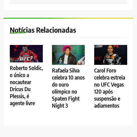
Notícias Relacionadas
Roberto Soldic,
Rafaela Silva
Carol Foro
o único a
celebra 10 anos
celebra estreia
nocautear
do ouro
no UFC Vegas
Dricus Du
olímpico no
120 após
Plessis, é
Spaten Fight
suspensão e
agente livre
Night 3
adiamentos