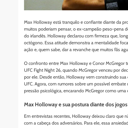
Max Holloway está tranquilo e confiante diante da p
muitos poderiam pensar, o ex-campeão peso-pena do 
do irlandês. Holloway declarou com firmeza que, long
octógono. Essa atitude demonstra a mentalidade foca
ação e, quem sabe, dar a revanche que muitos fãs ag
O confronto entre Max Holloway e Conor McGregor tra
UFC Fight Night 26, quando McGregor venceu por dec
por ele. Desde então, Holloway vem construindo sua 
UFC. Agora, com rumores sobre um possível embate n
pressão psicológica, encarando McGregor como uma o
Max Holloway e sua postura diante dos jogo
Em entrevistas recentes, Holloway deixou claro que 
com a cabeça dos adversários. Para ele, essa ansiedade