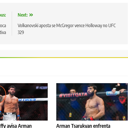
ous:
Next:
voca
Volkanovski aposta se McGregor vence Holloway no UFC
tiva
329
ffy avisa Arman
Arman Tsarukyan enfrenta