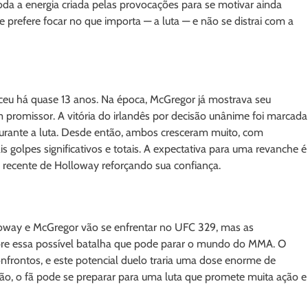
a a energia criada pelas provocações para se motivar ainda
e prefere focar no que importa — a luta — e não se distrai com a
eceu há quase 13 anos. Na época, McGregor já mostrava seu
promissor. A vitória do irlandês por decisão unânime foi marcada
durante a luta. Desde então, ambos cresceram muito, com
golpes significativos e totais. A expectativa para uma revanche é
 recente de Holloway reforçando sua confiança.
loway e McGregor vão se enfrentar no UFC 329, mas as
bre essa possível batalha que pode parar o mundo do MMA. O
nfrontos, e este potencial duelo traria uma dose enorme de
o, o fã pode se preparar para uma luta que promete muita ação e