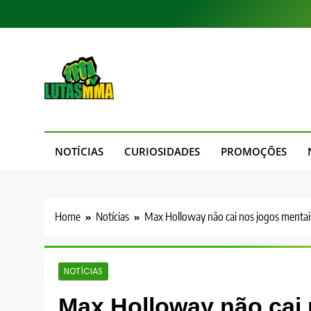
Skip
to
content
LutasMMA
Seu Site de Combate!
NOTÍCIAS
CURIOSIDADES
PROMOÇÕES
Home
Notícias
Max Holloway não cai nos jogos menta
NOTÍCIAS
Max Holloway não cai 