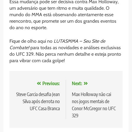
Essa mudança pode ser decisiva contra Max Holloway,
um adversário que tem ritmo e muita qualidade. O
mundo do MMA está observando atentamente esse
reencontro, que promete ser um dos grandes eventos
do ano no esporte.
Fique de olho aqui no
LUTASMMA – Seu Site de
Combate!
para todas as novidades e análises exclusivas
do UFC 329. Não perca nenhum detalhe e esteja pronto
para vibrar com cada golpe!
Navegação
Previous:
Next:
de
Steve Garcia desafia Jean
Max Holloway não cai
Silva após derrota no
nos jogos mentais de
Post
UFC Casa Branca
Conor McGregor no UFC
329