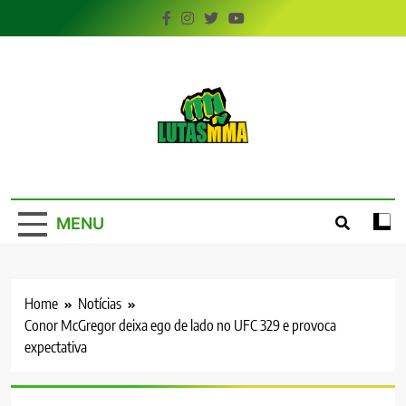
Skip
to
content
LutasMMA
Seu Site de Combate!
MENU
Home
Notícias
Conor McGregor deixa ego de lado no UFC 329 e provoca
expectativa