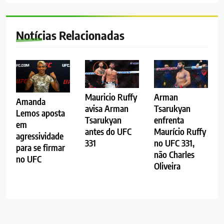
Notícias Relacionadas
Mauricio Ruffy
Arman
Amanda
avisa Arman
Tsarukyan
Lemos aposta
Tsarukyan
enfrenta
em
antes do UFC
Maurício Ruffy
agressividade
331
no UFC 331,
para se firmar
não Charles
no UFC
Oliveira