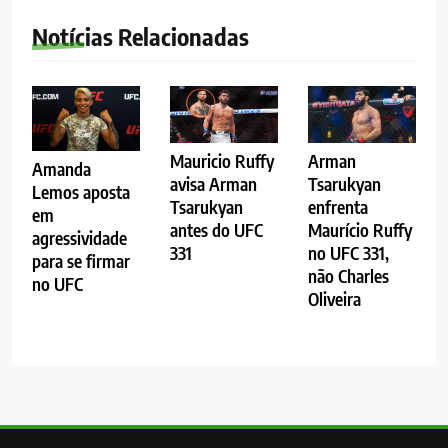
Notícias Relacionadas
Mauricio Ruffy
Arman
Amanda
avisa Arman
Tsarukyan
Lemos aposta
Tsarukyan
enfrenta
em
antes do UFC
Maurício Ruffy
agressividade
331
no UFC 331,
para se firmar
não Charles
no UFC
Oliveira