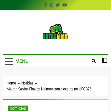
Skip
to
content
LutasMMA
Seu Site de Combate!
MENU
Home
Notícias
Mairon Santos Finaliza Naimov com Nocaute no UFC 323
NOTÍCIAS