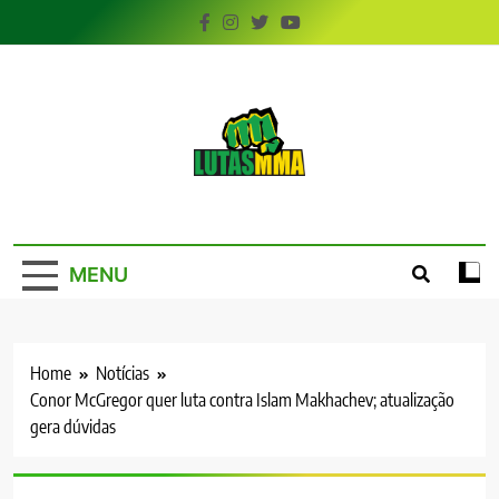
Skip
to
content
LutasMMA
Seu Site de Combate!
MENU
Home
Notícias
Conor McGregor quer luta contra Islam Makhachev; atualização
gera dúvidas