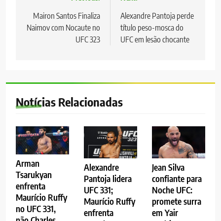
Navegação
de
Mairon Santos Finaliza
Alexandre Pantoja perde
Naimov com Nocaute no
título peso-mosca do
Post
UFC 323
UFC em lesão chocante
Notícias Relacionadas
Arman
Alexandre
Jean Silva
Tsarukyan
Pantoja lidera
confiante para
enfrenta
UFC 331;
Noche UFC:
Maurício Ruffy
Maurício Ruffy
promete surra
no UFC 331,
enfrenta
em Yair
não Charles