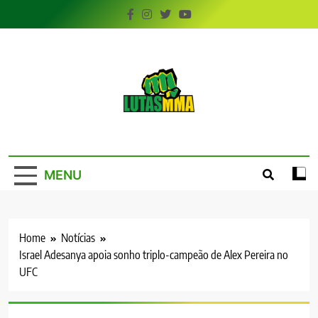
Skip
to
content
LutasMMA
Seu Site de Combate!
MENU
Home
Notícias
Israel Adesanya apoia sonho triplo-campeão de Alex Pereira no
UFC