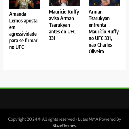
Mauricio Ruffy
Arman
Amanda
avisa Arman
Tsarukyan
Lemos aposta
Tsarukyan
enfrenta
em
antes do UFC
Maurício Ruffy
agressividade
331
no UFC 331,
para se firmar
não Charles
no UFC
Oliveira
Copyright 2024 © All rights reserved - Lutas MMA Powered By
.
BlazeThemes