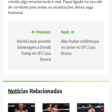
corrida algo emocionante e real. Fique ligado no seu site
de combate para todas as atualizações dessa saga
histórica!
Navegação
Previous:
Next:
de
Derrick Lewis promete
Alex Poatan confirma pai
homenagem a Donald
no corner no UFC Casa
Post
Trump no UFC Casa
Branca
Branca
Notícias Relacionadas