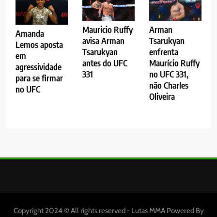
Mauricio Ruffy
Arman
Amanda
avisa Arman
Tsarukyan
Lemos aposta
Tsarukyan
enfrenta
em
antes do UFC
Maurício Ruffy
agressividade
331
no UFC 331,
para se firmar
não Charles
no UFC
Oliveira
Copyright 2024 © All rights reserved - Lutas MMA Powered By