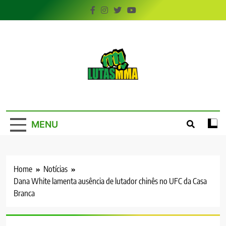
Skip
to
content
LutasMMA
Seu Site de Combate!
MENU
Home
Notícias
Dana White lamenta ausência de lutador chinês no UFC da Casa
Branca