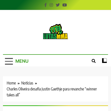
Skip
to
content
LutasMMA
Seu Site de Combate!
MENU
Home
Notícias
Charles Oliveira desafia Justin Gaethje para revanche “winner
takes all”