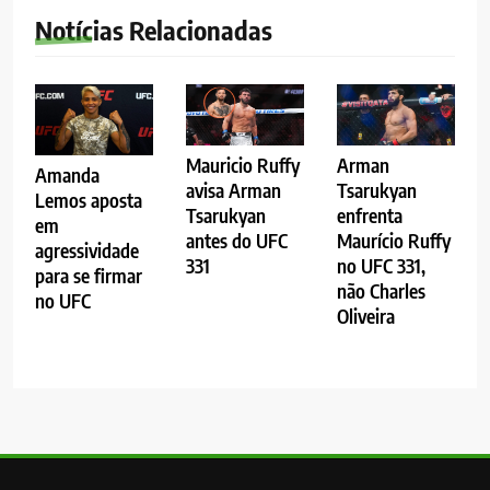
Notícias Relacionadas
Mauricio Ruffy
Arman
Amanda
avisa Arman
Tsarukyan
Lemos aposta
Tsarukyan
enfrenta
em
antes do UFC
Maurício Ruffy
agressividade
331
no UFC 331,
para se firmar
não Charles
no UFC
Oliveira