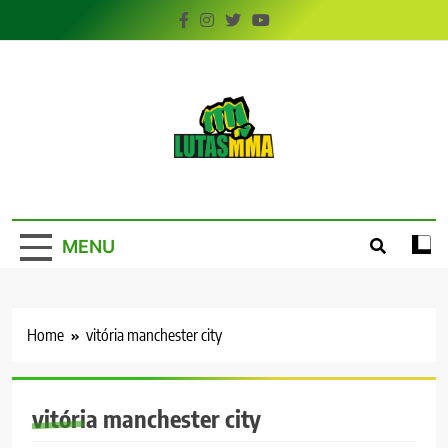
Skip
to
content
LutasMMA
Seu Site de Combate!
MENU
Home
vitória manchester city
vitória manchester city