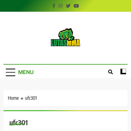
Skip
to
content
LutasMMA
Seu Site de Combate!
MENU
Home
ufc301
ufc301