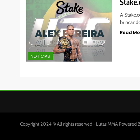
Stake.
A Stake.c
brincando
Read Mo
NOTÍCIAS
Copyright 2024 © All rights reserved - Lutas MMA Powered 