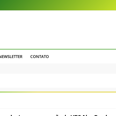
NEWSLETTER
CONTATO