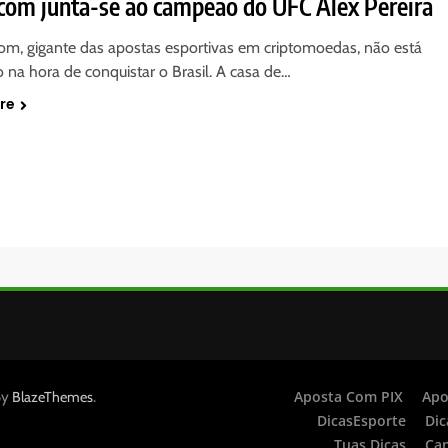
com junta-se ao campeão do UFC Alex Pereira
om, gigante das apostas esportivas em criptomoedas, não está
 na hora de conquistar o Brasil. A casa de…
re
By
.
Aposta Com PIX
Apo
BlazeThemes
DicasEsporte
Dic
Tuas Dicas
Ca