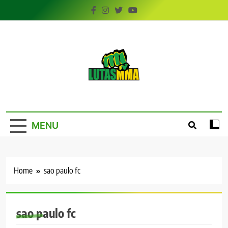
Skip
to
content
LutasMMA
Seu Site de Combate!
MENU
Home
sao paulo fc
sao paulo fc