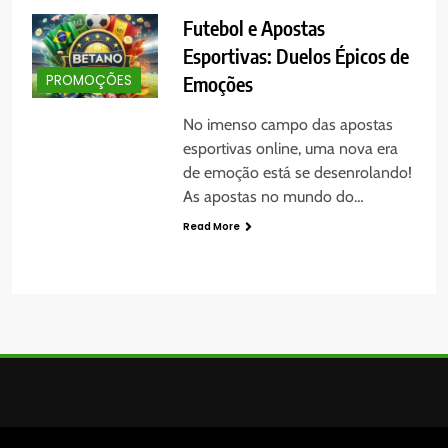
Futebol e Apostas
Esportivas: Duelos Épicos de
Emoções
PROMOÇÕES
No imenso campo das apostas
esportivas online, uma nova era
de emoção está se desenrolando!
As apostas no mundo do…
Read More