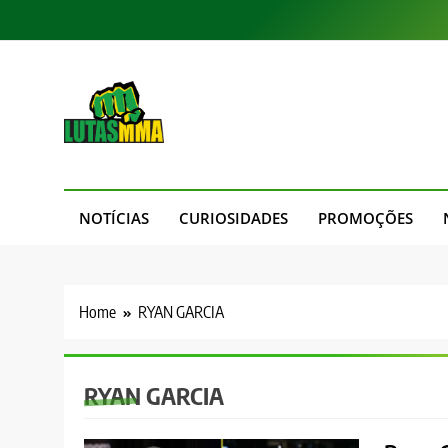
Skip
to
content
LutasMMA
Seu Site de Combate!
NOTÍCIAS
CURIOSIDADES
PROMOÇÕES
Home
RYAN GARCIA
RYAN GARCIA