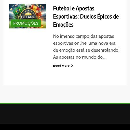
Futebol e Apostas
Esportivas: Duelos Épicos de
Emoções
PROMOÇÕES
No imenso campo das apostas
esportivas online, uma nova era
de emoção está se desenrolando!
As apostas no mundo do…
Read More