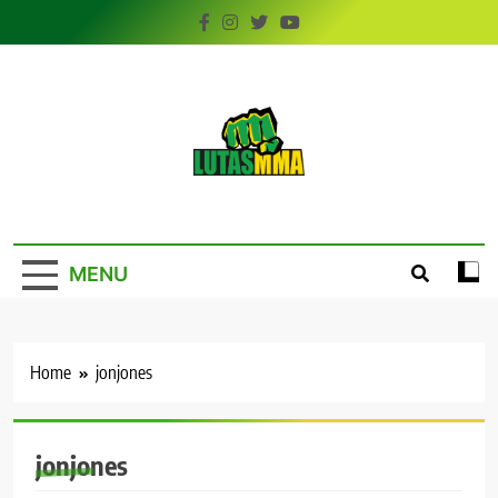
Skip
to
content
LutasMMA
Seu Site de Combate!
MENU
Home
jonjones
jonjones