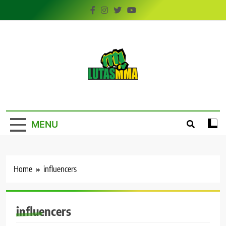
Skip
to
content
LutasMMA
Seu Site de Combate!
MENU
Home
influencers
influencers