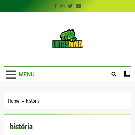
Skip
to
content
LutasMMA
Seu Site de Combate!
MENU
Home
história
história