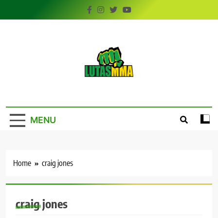
Skip
to
content
LutasMMA
Seu Site de Combate!
MENU
Home
craig jones
craig jones