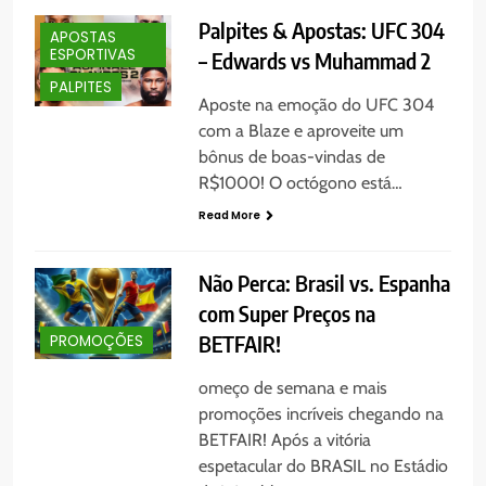
Palpites & Apostas: UFC 304
APOSTAS
ESPORTIVAS
– Edwards vs Muhammad 2
PALPITES
Aposte na emoção do UFC 304
com a Blaze e aproveite um
bônus de boas-vindas de
R$1000! O octógono está…
Read More
Não Perca: Brasil vs. Espanha
com Super Preços na
BETFAIR!
PROMOÇÕES
omeço de semana e mais
promoções incríveis chegando na
BETFAIR! Após a vitória
espetacular do BRASIL no Estádio