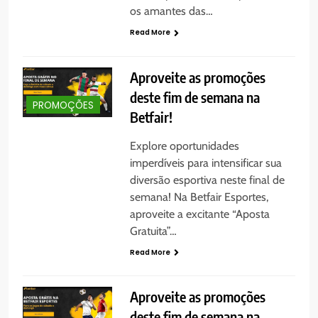
os amantes das…
Read More
Aproveite as promoções
deste fim de semana na
PROMOÇÕES
Betfair!
Explore oportunidades
imperdíveis para intensificar sua
diversão esportiva neste final de
semana! Na Betfair Esportes,
aproveite a excitante “Aposta
Gratuita”…
Read More
Aproveite as promoções
deste fim de semana na