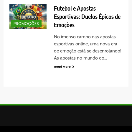
Futebol e Apostas
Esportivas: Duelos Épicos de
Emoções
PROMOÇÕES
No imenso campo das apostas
esportivas online, uma nova era
de emoção está se desenrolando!
As apostas no mundo do…
Read More