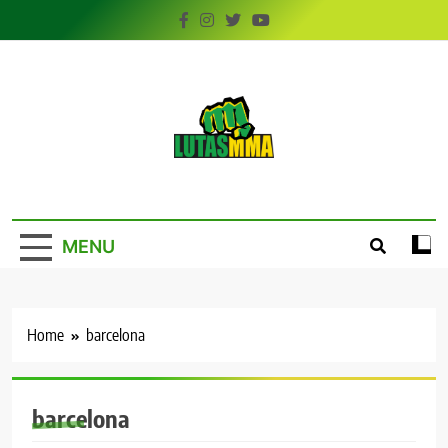
Skip
to
content
LutasMMA
Seu Site de Combate!
MENU
Home
barcelona
barcelona