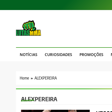
Skip
to
content
LutasMMA
Seu Site de Combate!
NOTÍCIAS
CURIOSIDADES
PROMOÇÕES
Home
ALEXPEREIRA
ALEXPEREIRA