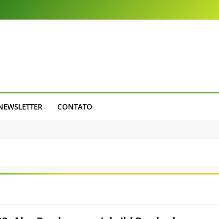
NEWSLETTER
CONTATO