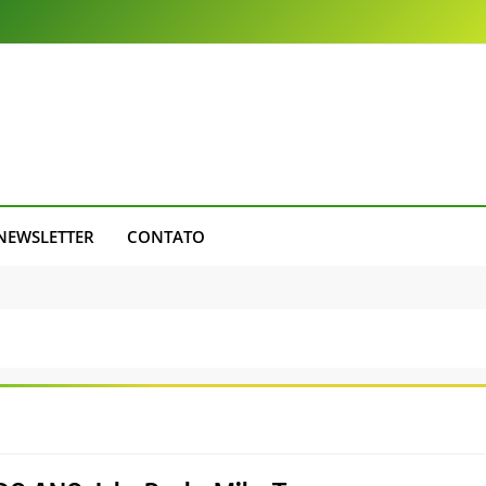
NEWSLETTER
CONTATO