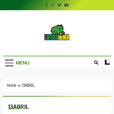
Skip
to
content
LutasMMA
Seu Site de Combate!
MENU
Home
13ABRIL
13ABRIL