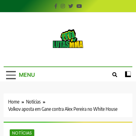
Skip
to
content
LutasMMA
Seu Site de Combate!
MENU
Home
Notícias
Volkov aposta em Gane contra Alex Pereira no White House
NOTÍCIAS