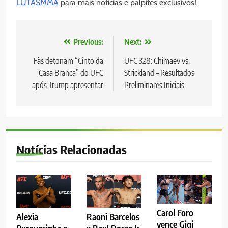
LUTASMMA
para mais notícias e palpites exclusivos!
Navegação
Previous:
Next:
de
Fãs detonam “Cinto da
UFC 328: Chimaev vs.
Casa Branca” do UFC
Strickland – Resultados
Post
após Trump apresentar
Preliminares Iniciais
Notícias Relacionadas
Carol Foro
Alexia
Raoni Barcelos
vence Gigi