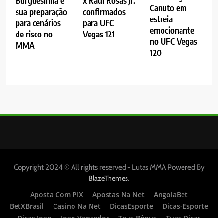
Burguesinha e
x Raul Rosas Jr.
Canuto em
sua preparação
confirmados
estreia
para cenários
para UFC
emocionante
de risco no
Vegas 121
no UFC Vegas
MMA
120
Copyright 2024 © All rights reserved - Lutas MMA Powered By
.
BlazeThemes
Aposta Com PIX
Apostas Na Net
AngolaBet
BetXBrasil
Casino Na Net
DicasEsporte
Dicas-Esporte
Dicas Jogo
Jogo Vencedor
Teus Bônus
Tuas Dicas