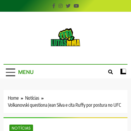
Skip
to
content
LutasMMA
Seu Site de Combate!
MENU
Home
Notícias
Volkanovski questiona Jean Silva e cita Ruffy por postura no UFC
NOTÍCIAS