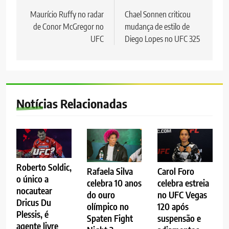
de
Maurício Ruffy no radar
Chael Sonnen criticou
de Conor McGregor no
mudança de estilo de
Post
UFC
Diego Lopes no UFC 325
Notícias Relacionadas
Roberto Soldic,
Rafaela Silva
Carol Foro
o único a
celebra 10 anos
celebra estreia
nocautear
do ouro
no UFC Vegas
Dricus Du
olímpico no
120 após
Plessis, é
Spaten Fight
suspensão e
agente livre