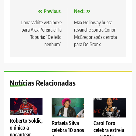
Navegação
Previous:
Next:
de
Dana White veta boxe
Max Holloway busca
para Alex Pereira e Ilia
revanche contra Conor
Post
Topuria: “De jeito
McGregor após derrota
nenhum”
para Do Bronx
Notícias Relacionadas
Roberto Soldic,
Rafaela Silva
Carol Foro
o único a
celebra 10 anos
celebra estreia
nocautear