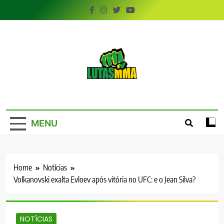
Skip
to
content
LutasMMA
Seu Site de Combate!
MENU
Home
Notícias
Volkanovski exalta Evloev após vitória no UFC: e o Jean Silva?
NOTÍCIAS