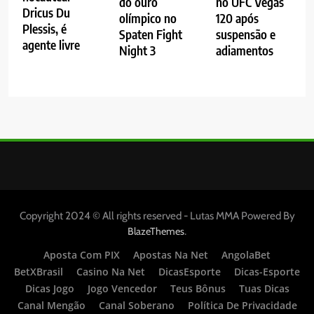
do ouro
no UFC Vegas
Dricus Du
olímpico no
120 após
Plessis, é
Spaten Fight
suspensão e
agente livre
Night 3
adiamentos
Copyright 2024 © All rights reserved - Lutas MMA Powered By
.
BlazeThemes
Aposta Com PIX
Apostas Na Net
AngolaBet
BetXBrasil
Casino Na Net
DicasEsporte
Dicas-Esporte
Dicas Jogo
Jogo Vencedor
Teus Bônus
Tuas Dicas
Canal Mengão
Canal Soberano
Política De Privacidade