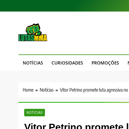
Skip
to
content
LutasMMA
Seu Site de Combate!
NOTÍCIAS
CURIOSIDADES
PROMOÇÕES
Home
Notícias
Vitor Petrino promete luta agressiva n
NOTÍCIAS
Vitor Petrino promete 