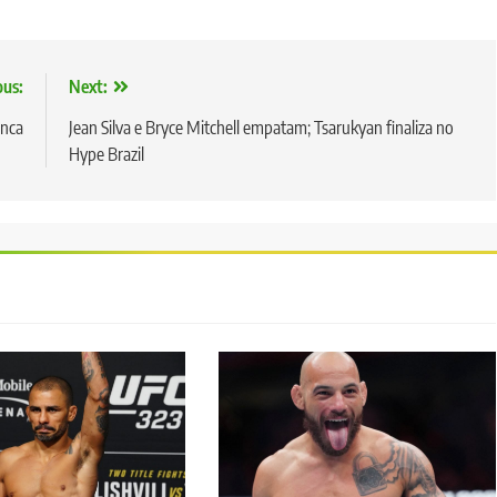
ous:
Next:
anca
Jean Silva e Bryce Mitchell empatam; Tsarukyan finaliza no
Hype Brazil