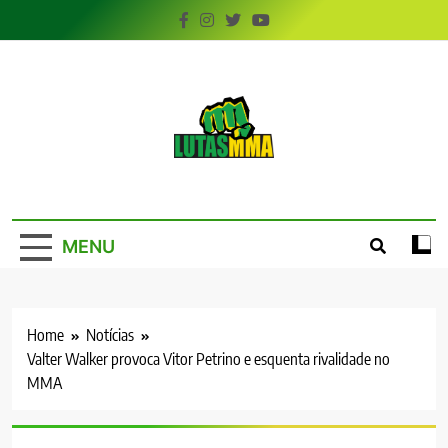
Skip
to
content
LutasMMA
Seu Site de Combate!
MENU
Home
Notícias
Valter Walker provoca Vitor Petrino e esquenta rivalidade no
MMA