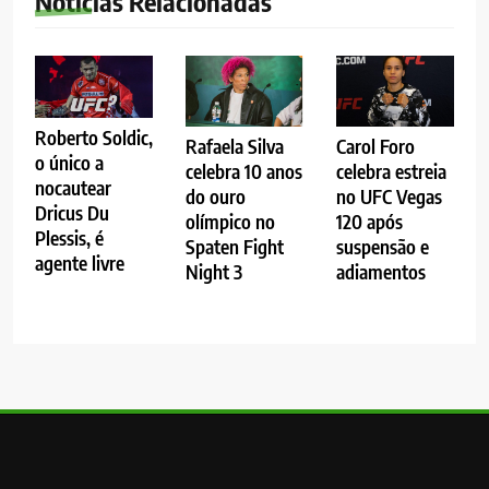
Notícias Relacionadas
Roberto Soldic,
Rafaela Silva
Carol Foro
o único a
celebra 10 anos
celebra estreia
nocautear
do ouro
no UFC Vegas
Dricus Du
olímpico no
120 após
Plessis, é
Spaten Fight
suspensão e
agente livre
Night 3
adiamentos