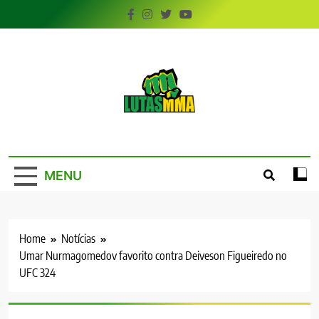
Skip
to
content
LutasMMA
Seu Site de Combate!
MENU
Home
Notícias
Umar Nurmagomedov favorito contra Deiveson Figueiredo no
UFC 324