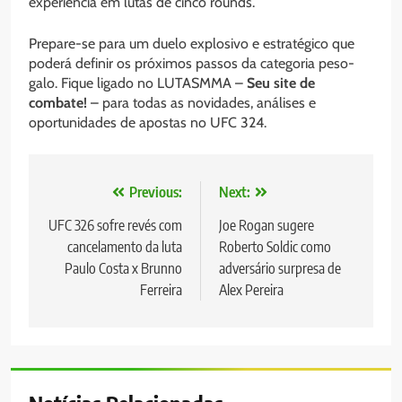
experiência em lutas de cinco rounds.
Prepare-se para um duelo explosivo e estratégico que
poderá definir os próximos passos da categoria peso-
galo. Fique ligado no LUTASMMA –
Seu site de
combate!
– para todas as novidades, análises e
oportunidades de apostas no UFC 324.
Navegação
Previous:
Next:
de
UFC 326 sofre revés com
Joe Rogan sugere
cancelamento da luta
Roberto Soldic como
Post
Paulo Costa x Brunno
adversário surpresa de
Ferreira
Alex Pereira