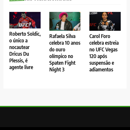
Roberto Soldic,
Rafaela Silva
Carol Foro
o único a
celebra 10 anos
celebra estreia
nocautear
do ouro
no UFC Vegas
Dricus Du
olímpico no
120 após
Plessis, é
Spaten Fight
suspensão e
agente livre
Night 3
adiamentos