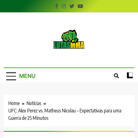
Skip
to
content
LutasMMA
Seu Site de Combate!
MENU
Home
Notícias
UFC: Alex Perez vs. Matheus Nicolau – Expectativas para uma
Guerra de 25 Minutos