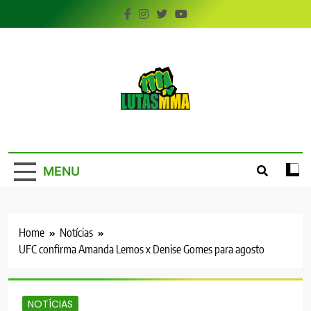
Skip
to
content
LutasMMA
Seu Site de Combate!
MENU
Home
Notícias
UFC confirma Amanda Lemos x Denise Gomes para agosto
NOTÍCIAS