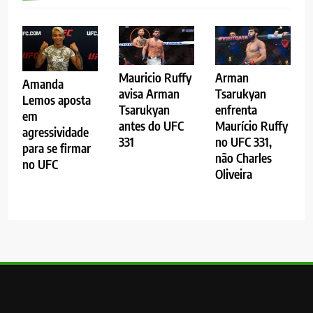
Mauricio Ruffy
Arman
Amanda
avisa Arman
Tsarukyan
Lemos aposta
Tsarukyan
enfrenta
em
antes do UFC
Maurício Ruffy
agressividade
331
no UFC 331,
para se firmar
não Charles
no UFC
Oliveira