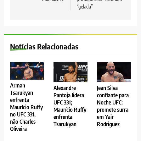
“gelada”
Notícias Relacionadas
Arman
Alexandre
Jean Silva
Tsarukyan
Pantoja lidera
confiante para
enfrenta
UFC 331;
Noche UFC:
Maurício Ruffy
Maurício Ruffy
promete surra
no UFC 331,
enfrenta
em Yair
não Charles
Tsarukyan
Rodriguez
Oliveira