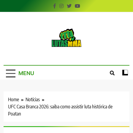
Skip
to
content
LutasMMA
Seu Site de Combate!
MENU
Home
Notícias
UFC Casa Branca 2026: saiba como assistir luta histórica de
Poatan