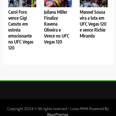
Carol Foro
Juliana Miller
Manoel Sousa
vence Gigi
Finaliza
vira a luta em
Canuto em
Ravena
UFC Vegas 120
estreia
Oliveira e
e vence Richie
emocionante
Vence no UFC
Miranda
no UFC Vegas
Vegas 120
120
Copyright 2024 © All rights reserved - Lutas MMA Powered By
.
BlazeThemes