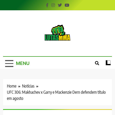
Skip
to
content
LutasMMA
Seu Site de Combate!
MENU
Home
Notícias
UFC 306: Makhachev x Garry e Mackenzie Dern defendem título
em agosto