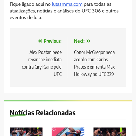
Fique ligado aqui no
lutasmma.com
para todas as
atualizações, notícias e análises do UFC 306 e outros
eventos de luta.
Navegação
Previous:
Next:
de
Alex Poatan pede
Conor McGregor nega
revanche imediata
acordo com Carlos
Post
contra Ciryl Gane pelo
Prates e enfrenta Max
UFC
Holloway no UFC 329
Notícias Relacionadas