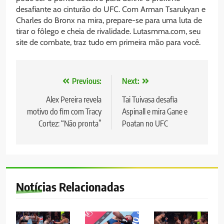
desafiante ao cinturão do UFC. Com Arman Tsarukyan e
Charles do Bronx na mira, prepare-se para uma luta de
tirar o fôlego e cheia de rivalidade. Lutasmma.com, seu
site de combate, traz tudo em primeira mão para você.
Navegação
Previous:
Next:
de
Alex Pereira revela
Tai Tuivasa desafia
motivo do fim com Tracy
Aspinall e mira Gane e
Post
Cortez: “Não pronta”
Poatan no UFC
Notícias Relacionadas