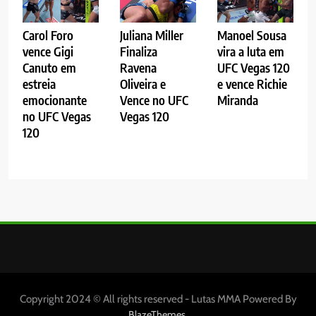
Carol Foro
Juliana Miller
Manoel Sousa
vence Gigi
Finaliza
vira a luta em
Canuto em
Ravena
UFC Vegas 120
estreia
Oliveira e
e vence Richie
emocionante
Vence no UFC
Miranda
no UFC Vegas
Vegas 120
120
Copyright 2024 © All rights reserved - Lutas MMA Powered By
.
BlazeThemes