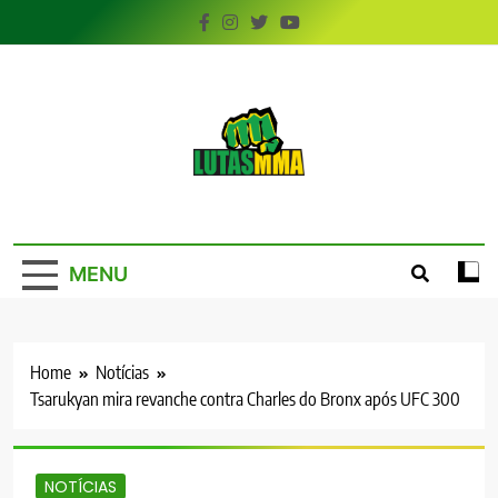
Skip
to
content
LutasMMA
Seu Site de Combate!
MENU
Home
Notícias
Tsarukyan mira revanche contra Charles do Bronx após UFC 300
NOTÍCIAS