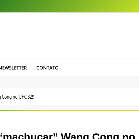
NEWSLETTER
CONTATO
g Cong no UFC 329
 “machucar” Wang Cong no