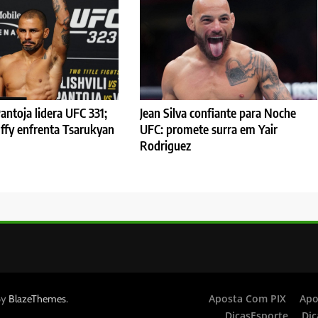
antoja lidera UFC 331;
Jean Silva confiante para Noche
ffy enfrenta Tsarukyan
UFC: promete surra em Yair
Rodriguez
By
.
Aposta Com PIX
Apo
BlazeThemes
DicasEsporte
Dic