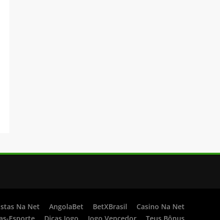
stas Na Net
AngolaBet
BetXBrasil
Casino Na Net
as-Esporte
Dicas Jogo
Jogo Vencedor
Teus Bônus