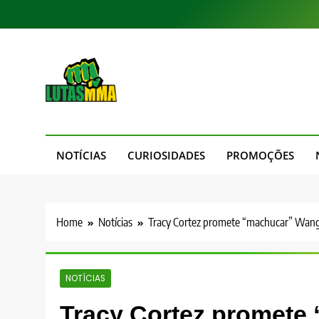
Skip
to
content
LutasMMA
Seu Site de Combate!
NOTÍCIAS
CURIOSIDADES
PROMOÇÕES
Home
Notícias
Tracy Cortez promete “machucar” Wan
NOTÍCIAS
Tracy Cortez promete