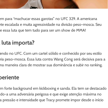
a vem para “machucar essas garotas” no UFC 329. A americana
 escalada e muita agressividade na divisão peso-mosca. Seu
bre essa luta que tem tudo para ser um show de MMA!
 luta importa?
endo no UFC. Com um cartel sólido e conhecido por seu estilo
goria peso-mosca. Essa luta contra Wang Cong será decisiva para a
 uma maneira clara de mostrar sua dominância e subir no ranking.
periente
m forte background em kickboxing e sanda. Ela tem se destacado
nando-a uma adversária perigosa e que exige atenção máxima no
 a pressão e intensidade que Tracy promete impor desde o início