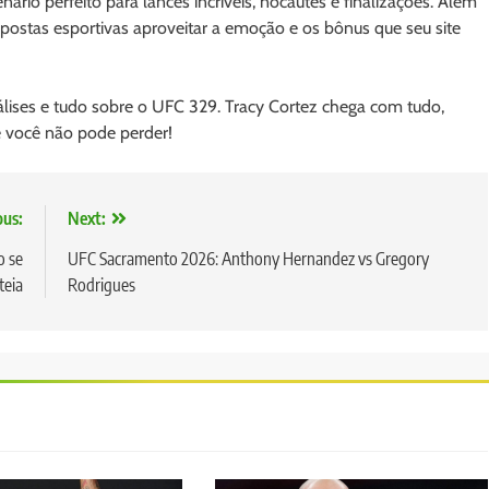
rio perfeito para lances incríveis, nocautes e finalizações. Além
postas esportivas aproveitar a emoção e os bônus que seu site
álises e tudo sobre o UFC 329. Tracy Cortez chega com tudo,
e você não pode perder!
ous:
Next:
o se
UFC Sacramento 2026: Anthony Hernandez vs Gregory
teia
Rodrigues