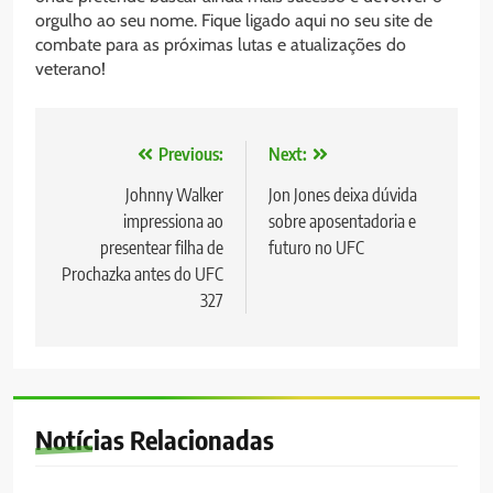
orgulho ao seu nome. Fique ligado aqui no seu site de
combate para as próximas lutas e atualizações do
veterano!
Navegação
Previous:
Next:
de
Johnny Walker
Jon Jones deixa dúvida
impressiona ao
sobre aposentadoria e
Post
presentear filha de
futuro no UFC
Prochazka antes do UFC
327
Notícias Relacionadas