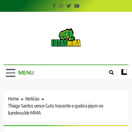
Skip
to
content
LutasMMA
Seu Site de Combate!
MENU
Home
Notícias
Thiago Santos vence Guto Inocente e quebra jejum no
bareknuckle MMA