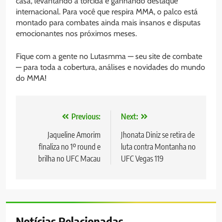
casa, levantando a torcida e ganhando destaque
internacional. Para você que respira MMA, o palco está
montado para combates ainda mais insanos e disputas
emocionantes nos próximos meses.
Fique com a gente no Lutasmma — seu site de combate
— para toda a cobertura, análises e novidades do mundo
do MMA!
Navegação
Previous:
Next:
de
Jaqueline Amorim
Jhonata Diniz se retira de
finaliza no 1º round e
luta contra Montanha no
Post
brilha no UFC Macau
UFC Vegas 119
Notícias Relacionadas