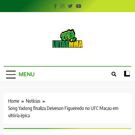
Skip
to
content
LutasMMA
Seu Site de Combate!
MENU
Home
Notícias
Song Yadong finaliza Deiveson Figueiredo no UFC Macau em
vitória épica