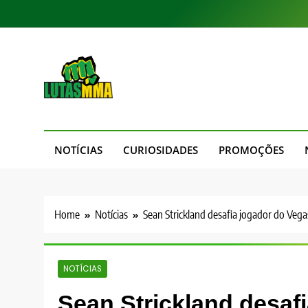
Skip
to
content
LutasMMA
Seu Site de Combate!
NOTÍCIAS
CURIOSIDADES
PROMOÇÕES
Home
Notícias
Sean Strickland desafia jogador do Vega
NOTÍCIAS
Sean Strickland desaf