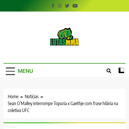
Skip
to
content
LutasMMA
Seu Site de Combate!
MENU
Home
Notícias
Sean O’Malley interrompe Topuria x Gaethje com frase hilária na
coletiva UFC