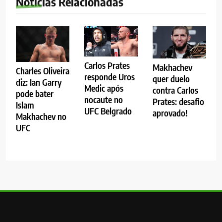
Notícias Relacionadas
Carlos Prates
Makhachev
Charles Oliveira
responde Uros
quer duelo
diz: Ian Garry
Medic após
contra Carlos
pode bater
nocaute no
Prates: desafio
Islam
UFC Belgrado
aprovado!
Makhachev no
UFC