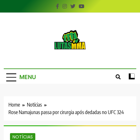
Skip
to
content
LutasMMA
Seu Site de Combate!
MENU
Home
Notícias
Rose Namajunas passa por cirurgia após dedadas no UFC 324
NOTÍCIAS