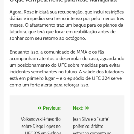
Agora, Rose iniciará sua recuperação, que inclui restrições
diárias e impedirá seu treino intenso por pelo menos três
meses. O afastamento traz um baque para os planos da
lutadora, que terá que focar em reabilitação antes de
sonhar com seu retorno ao octógono.
Enquanto isso, a comunidade de MMA e os fãs
acompanham atentos o desenrolar do caso, aguardando
um posicionamento do UFC sobre medidas para evitar
incidentes semelhantes no futuro. A saúde dos lutadores
está em primeiro lugar – e o episódio de UFC 324 serve
como um forte alerta para reforçar isso.
Navegação
Previous:
Next:
de
Volkanovski é favorito
Jean Silva e o “surfe”
sobre Diego Lopes no
polêmico: árbitro
Post
UFC 325 em Sydney
veterano comenta no