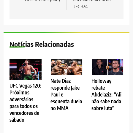
UFC 324
Notícias Relacionadas
Nate Diaz
Holloway
UFC Vegas 120:
responde Jake
rebate
Próximos
Paul e
Abdelaziz: “Ali
adversários
esquenta duelo
não sabe nada
para todos os
no MMA
sobre luta”
vencedores de
sábado